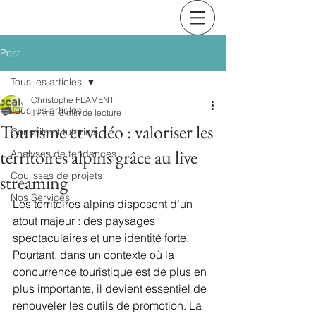
Post
Tous les articles
Christophe FLAMENT
Tous les articles
11 mai
3 min de lecture
Tourisme et vidéo : valoriser les
Conseils et tutoriels
territoires alpins grâce au live
Analyses de tendances
Coulisses de projets
streaming
Nos Services
Les territoires alpins
 disposent d’un 
atout majeur : des paysages 
spectaculaires et une identité forte. 
Pourtant, dans un contexte où la 
concurrence touristique est de plus en 
plus importante, il devient essentiel de 
renouveler les outils de promotion. La 