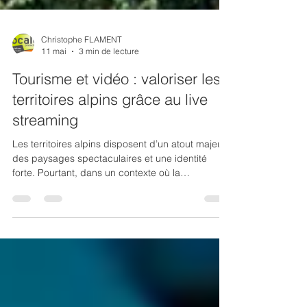
Christophe FLAMENT
11 mai
3 min de lecture
Tourisme et vidéo : valoriser les
territoires alpins grâce au live
streaming
Les territoires alpins disposent d’un atout majeur :
des paysages spectaculaires et une identité
forte. Pourtant, dans un contexte où la
concurrence touristique est de plus en plus
importante, il devient essentiel de renouveler les
outils de promotion. La vidéo et le live streaming
s’imposent aujourd’hui comme des solutions
particulièrement efficaces pour valoriser ces
destinations. En combinant image immersive et
diffusion en temps réel, ils permettent de montrer